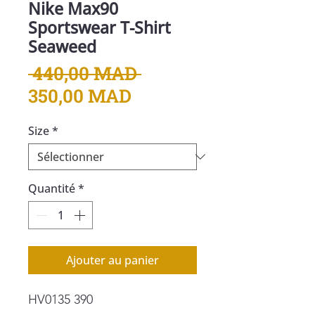
Nike Max90
Sportswear T-Shirt
Seaweed
Prix
 440,00 MAD 
Prix
original
350,00 MAD
promotionnel
Size
*
Quantité
*
Ajouter au panier
HV0135 390