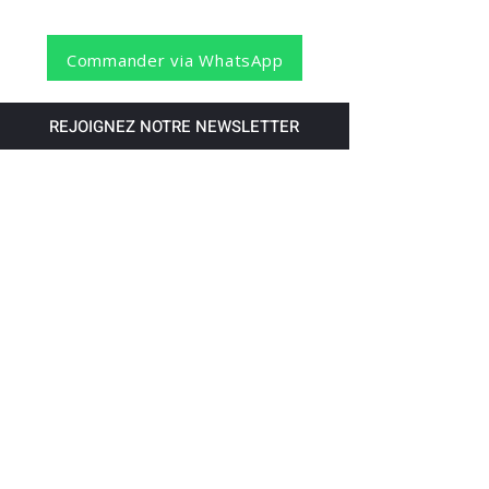
Commander via WhatsApp
REJOIGNEZ NOTRE NEWSLETTER
S'abonner
Pour recevoir nos dernières nouvelles,
abonnez-vous à votre email.
Paiement accepté via les banques
suivantes