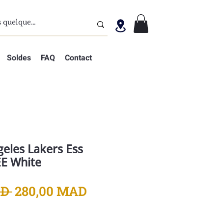
Soldes
FAQ
Contact
geles Lakers Ess
E White
Prix
Prix
D 
280,00 MAD
original
promotionnel