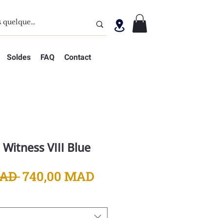
Soldes
FAQ
Contact
Witness VIII Blue
Prix
Prix
MAD 
740,00 MAD
original
promotionnel