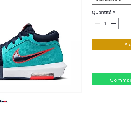
Quantité
*
Aj
Comman