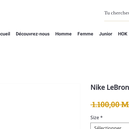
cueil
Découvrez-nous
Homme
Femme
Junior
HOK
Nike LeBron 
 1.100,00 
Size
*
Sélectionner