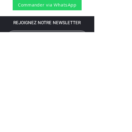
Commander via WhatsApp
REJOIGNEZ NOTRE NEWSLETTER
S'abonner
Pour recevoir nos dernières nouvelles,
abonnez-vous à votre email.
Paiement accepté via les banques
suivantes