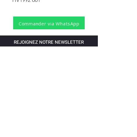
HV1992 601
Commander via WhatsApp
REJOIGNEZ NOTRE NEWSLETTER
S'abonner
Pour recevoir nos dernières nouvelles,
abonnez-vous à votre email.
Paiement accepté via les banques