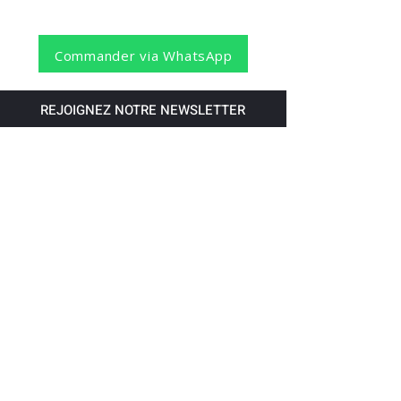
Commander via WhatsApp
REJOIGNEZ NOTRE NEWSLETTER
S'abonner
Pour recevoir nos dernières nouvelles,
abonnez-vous à votre email.
Paiement accepté via les banques