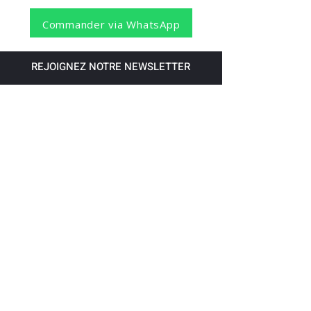
Commander via WhatsApp
REJOIGNEZ NOTRE NEWSLETTER
S'abonner
Pour recevoir nos dernières nouvelles,
abonnez-vous à votre email.
Paiement accepté via les banques
suivantes