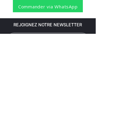
Commander via WhatsApp
REJOIGNEZ NOTRE NEWSLETTER
S'abonner
Pour recevoir nos dernières nouvelles,
abonnez-vous à votre email.
Paiement accepté via les banques
suivantes