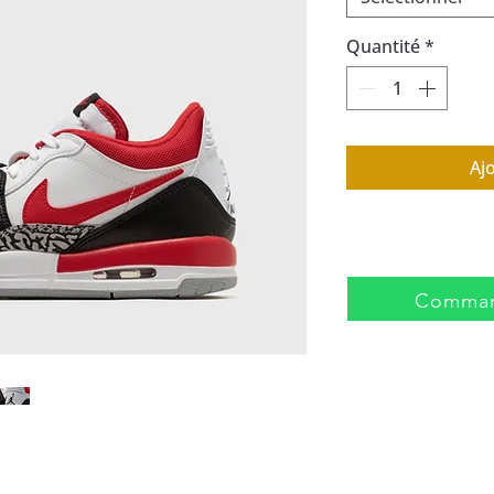
Quantité
*
Aj
Comman