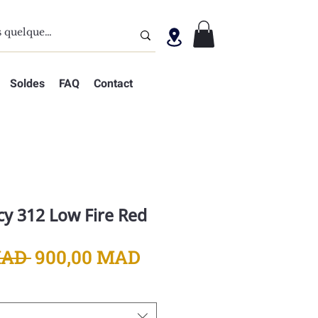
Soldes
FAQ
Contact
cy 312 Low Fire Red
Prix
Prix
MAD 
900,00 MAD
original
promotionnel