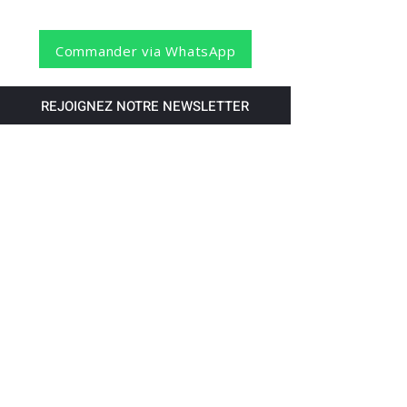
Commander via WhatsApp
REJOIGNEZ NOTRE NEWSLETTER
S'abonner
Pour recevoir nos dernières nouvelles,
abonnez-vous à votre email.
Paiement accepté via les banques
suivantes