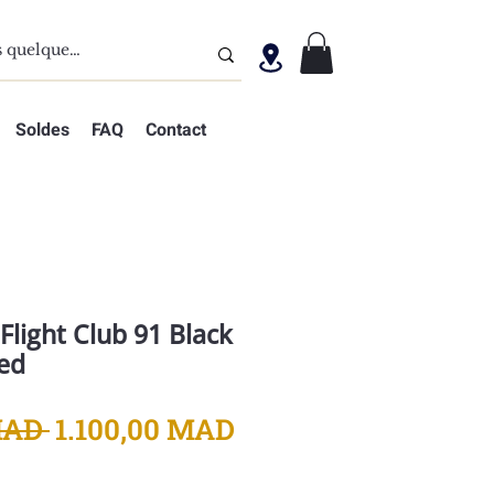
Soldes
FAQ
Contact
Flight Club 91 Black
Red
Prix
Prix
MAD 
1.100,00 MAD
original
promotionnel