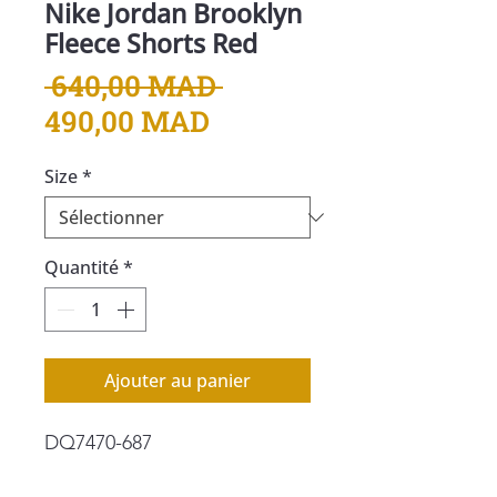
Nike Jordan Brooklyn
Fleece Shorts Red
Prix
 640,00 MAD 
Prix
original
490,00 MAD
promotionnel
Size
*
Quantité
*
Ajouter au panier
DQ7470-687