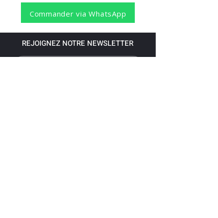
Commander via WhatsApp
REJOIGNEZ NOTRE NEWSLETTER
S'abonner
Pour recevoir nos dernières nouvelles,
abonnez-vous à votre email.
Paiement accepté via les banques
suivantes