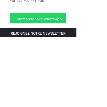
Pants : FJ7779 436
Commander via WhatsApp
REJOIGNEZ NOTRE NEWSLETTER
S'abonner
Pour recevoir nos dernières nouvelles,
abonnez-vous à votre email.
Paiement accepté via les banques