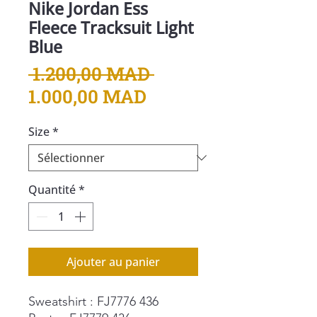
Nike Jordan Ess
Fleece Tracksuit Light
Blue
Prix
 1.200,00 MAD 
Prix
original
1.000,00 MAD
promotionnel
Size
*
Quantité
*
Ajouter au panier
Sweatshirt : FJ7776 436