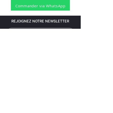
Commander via WhatsApp
REJOIGNEZ NOTRE NEWSLETTER
S'abonner
Pour recevoir nos dernières nouvelles,
abonnez-vous à votre email.
Paiement accepté via les banques
suivantes