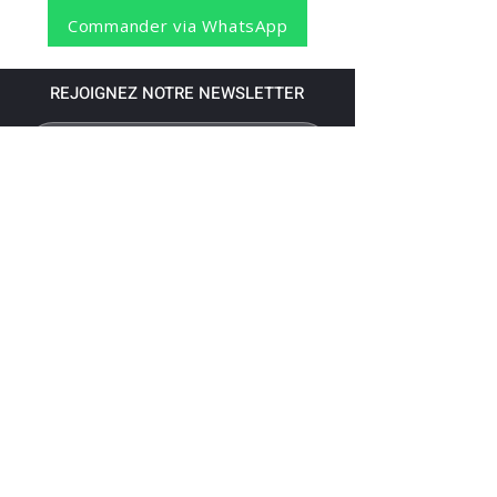
Commander via WhatsApp
REJOIGNEZ NOTRE NEWSLETTER
S'abonner
Pour recevoir nos dernières nouvelles,
abonnez-vous à votre email.
Paiement accepté via les banques
suivantes