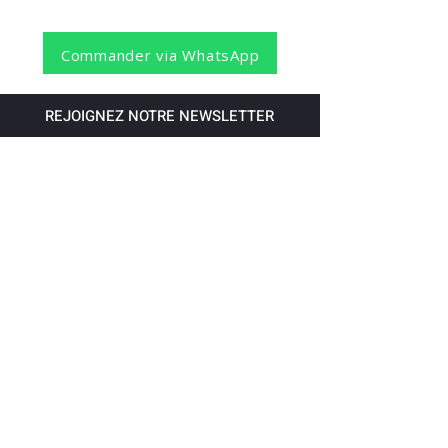
Commander via WhatsApp
REJOIGNEZ NOTRE NEWSLETTER
S'abonner
Pour recevoir nos dernières nouvelles,
abonnez-vous à votre email.
Paiement accepté via les banques
suivantes