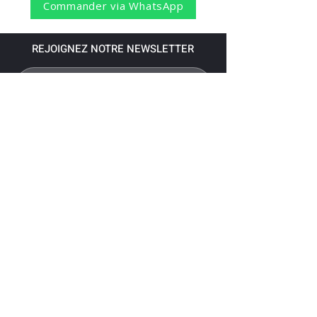
Commander via WhatsApp
REJOIGNEZ NOTRE NEWSLETTER
S'abonner
Pour recevoir nos dernières nouvelles,
abonnez-vous à votre email.
Paiement accepté via les banques
suivantes