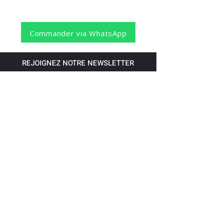
Commander via WhatsApp
REJOIGNEZ NOTRE NEWSLETTER
S'abonner
Pour recevoir nos dernières nouvelles,
abonnez-vous à votre email.
Paiement accepté via les banques