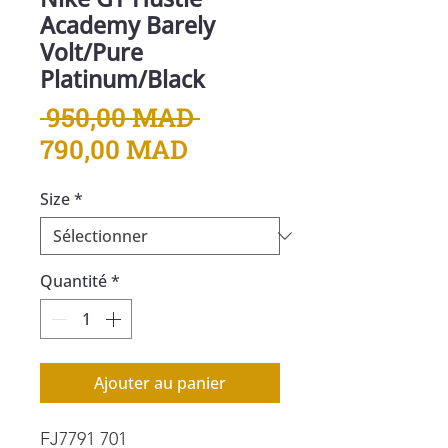
Academy Barely
Volt/Pure
Platinum/Black
Prix
 950,00 MAD 
Prix
original
790,00 MAD
promotionnel
Size
*
Quantité
*
Ajouter au panier
FJ7791 701