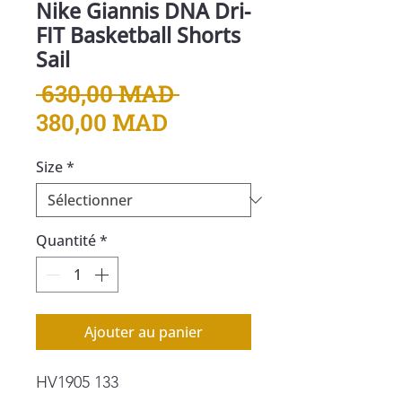
Nike Giannis DNA Dri-
FIT Basketball Shorts
Sail
Prix
 630,00 MAD 
Prix
original
380,00 MAD
promotionnel
Size
*
Quantité
*
Ajouter au panier
HV1905 133