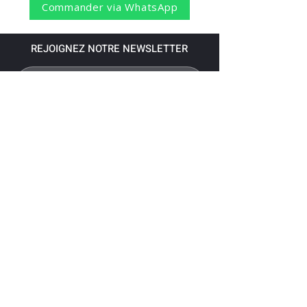
Commander via WhatsApp
REJOIGNEZ NOTRE NEWSLETTER
S'abonner
Pour recevoir nos dernières nouvelles,
abonnez-vous à votre email.
Paiement accepté via les banques
suivantes