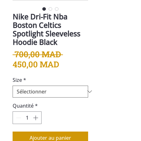
Nike Dri-Fit Nba
Boston Celtics
Spotlight Sleeveless
Hoodie Black
Prix
 700,00 MAD 
Prix
original
450,00 MAD
promotionnel
Size
*
Quantité
*
Ajouter au panier