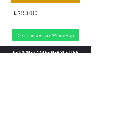
HJ9158 010
Commander via WhatsApp
REJOIGNEZ NOTRE NEWSLETTER
S'abonner
Pour recevoir nos dernières nouvelles,
abonnez-vous à votre email.