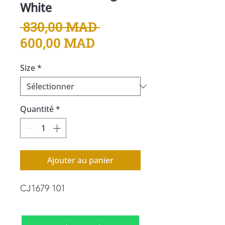
White
Prix
 830,00 MAD 
Prix
original
600,00 MAD
promotionnel
Size
*
Quantité
*
Ajouter au panier
CJ1679 101