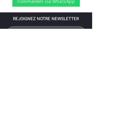
Commander via WhatsApp
REJOIGNEZ NOTRE NEWSLETTER
S'abonner
Pour recevoir nos dernières nouvelles,
abonnez-vous à votre email.
Paiement accepté via les banques
suivantes