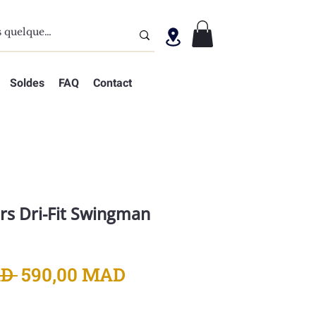
Soldes
FAQ
Contact
ers Dri-Fit Swingman
Prix
Prix
D 
590,00 MAD
original
promotionnel