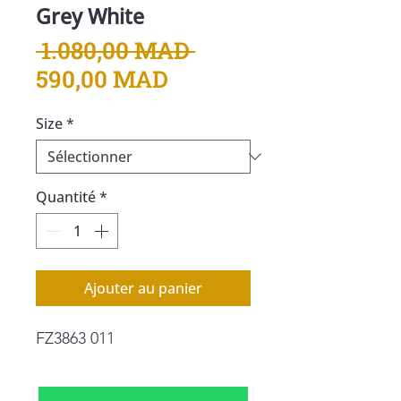
Grey White
Prix
 1.080,00 MAD 
Prix
original
590,00 MAD
promotionnel
Size
*
Quantité
*
Ajouter au panier
FZ3863 011