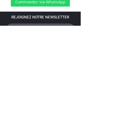
Commander via WhatsApp
REJOIGNEZ NOTRE NEWSLETTER
S'abonner
Pour recevoir nos dernières nouvelles,
abonnez-vous à votre email.
Paiement accepté via les banques
suivantes