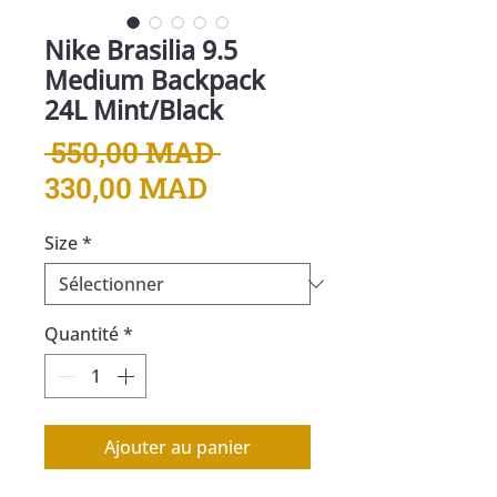
Nike Brasilia 9.5
Medium Backpack
24L Mint/Black
Prix
 550,00 MAD 
Prix
original
330,00 MAD
promotionnel
Size
*
Quantité
*
Ajouter au panier