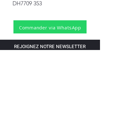
DH7709 353
Commander via WhatsApp
REJOIGNEZ NOTRE NEWSLETTER
S'abonner
Pour recevoir nos dernières nouvelles,
abonnez-vous à votre email.