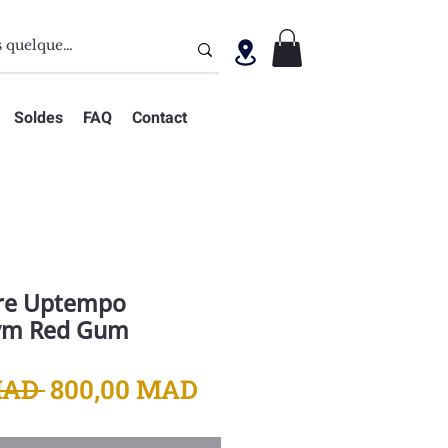
Soldes
FAQ
Contact
ore Uptempo
ym Red Gum
Prix
Prix
MAD 
800,00 MAD
original
promotionnel