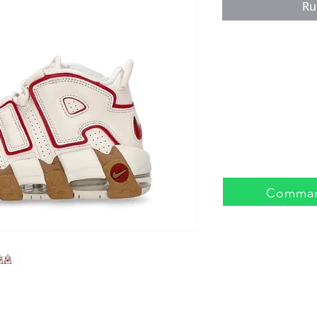
Ru
Comman