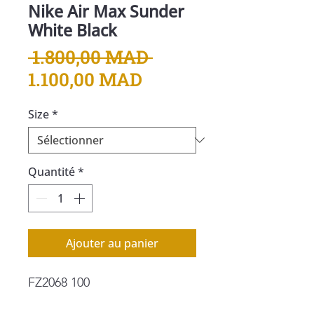
Nike Air Max Sunder
White Black
Prix
 1.800,00 MAD 
Prix
original
1.100,00 MAD
promotionnel
Size
*
Quantité
*
Ajouter au panier
FZ2068 100