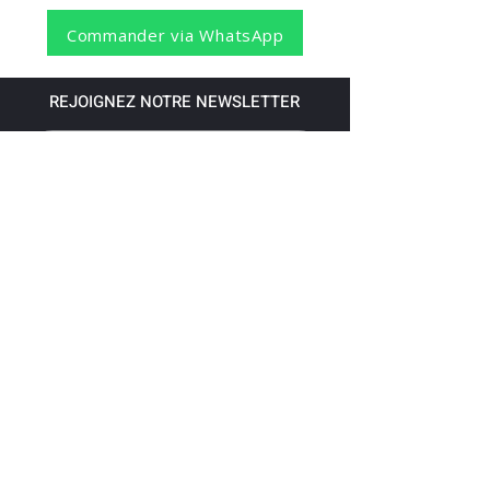
Commander via WhatsApp
REJOIGNEZ NOTRE NEWSLETTER
S'abonner
Pour recevoir nos dernières nouvelles,
abonnez-vous à votre email.
Paiement accepté via les banques
suivantes