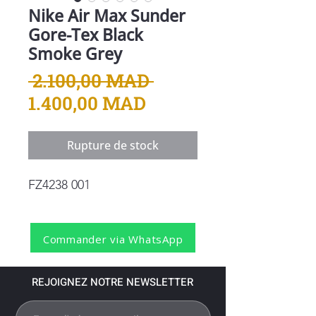
Nike Air Max Sunder
Gore-Tex Black
Smoke Grey
Prix
 2.100,00 MAD 
Prix
original
1.400,00 MAD
promotionnel
Rupture de stock
FZ4238 001
Commander via WhatsApp
REJOIGNEZ NOTRE NEWSLETTER