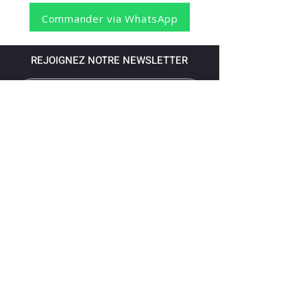
Commander via WhatsApp
REJOIGNEZ NOTRE NEWSLETTER
S'abonner
Pour recevoir nos dernières nouvelles,
abonnez-vous à votre email.
Paiement accepté via les banques
suivantes