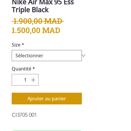
Nike Air Max 95 Ess
Triple Black
Prix
 1.900,00 MAD 
Prix
original
1.500,00 MAD
promotionnel
Size
*
Quantité
*
Ajouter au panier
CI3705 001