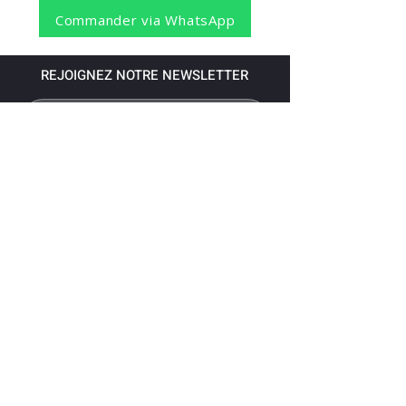
Commander via WhatsApp
REJOIGNEZ NOTRE NEWSLETTER
S'abonner
Pour recevoir nos dernières nouvelles,
abonnez-vous à votre email.
Paiement accepté via les banques
suivantes