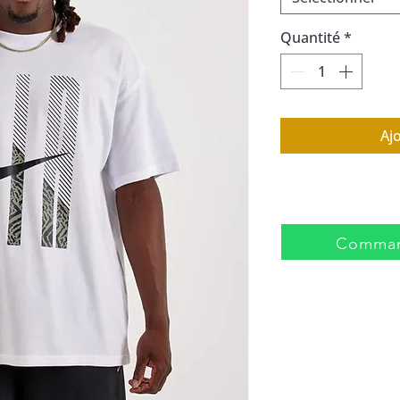
Quantité
*
Aj
Comman