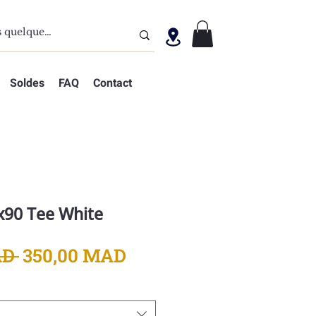
Soldes
FAQ
Contact
x90 Tee White
Prix
Prix
AD 
350,00 MAD
original
promotionnel