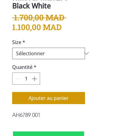
Black White
Prix
 1.700,00 MAD 
Prix
original
1.100,00 MAD
promotionnel
Size
*
Quantité
*
Ajouter au panier
AH6789 001