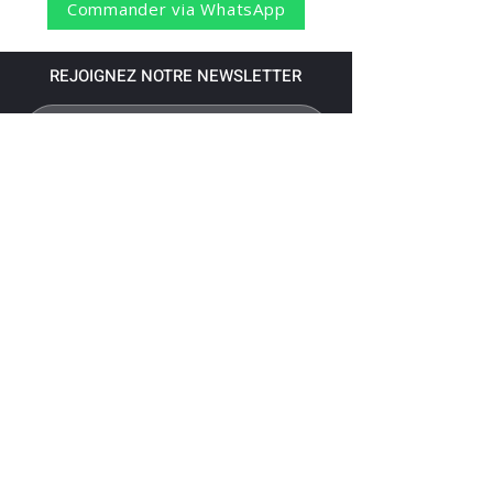
Commander via WhatsApp
REJOIGNEZ NOTRE NEWSLETTER
S'abonner
Pour recevoir nos dernières nouvelles,
abonnez-vous à votre email.
Paiement accepté via les banques
suivantes