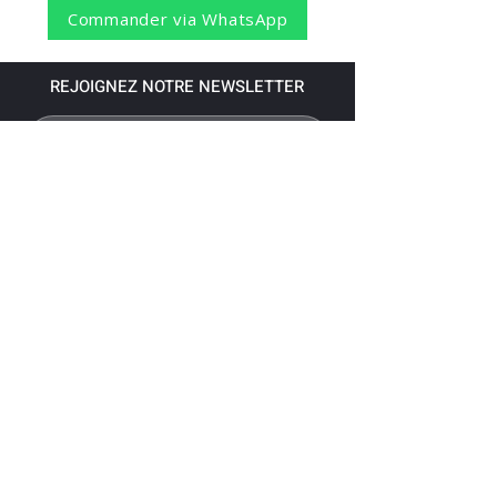
Commander via WhatsApp
REJOIGNEZ NOTRE NEWSLETTER
S'abonner
Pour recevoir nos dernières nouvelles,
abonnez-vous à votre email.
Paiement accepté via les banques
suivantes