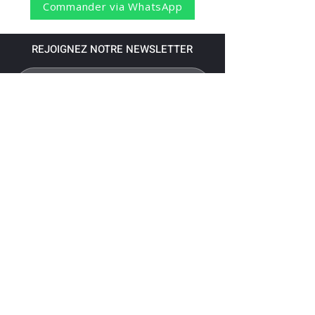
Commander via WhatsApp
REJOIGNEZ NOTRE NEWSLETTER
S'abonner
Pour recevoir nos dernières nouvelles,
abonnez-vous à votre email.
Paiement accepté via les banques
suivantes