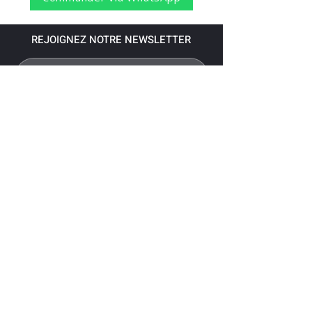
REJOIGNEZ NOTRE NEWSLETTER
S'abonner
Pour recevoir nos dernières nouvelles,
abonnez-vous à votre email.
Paiement accepté via les banques
suivantes