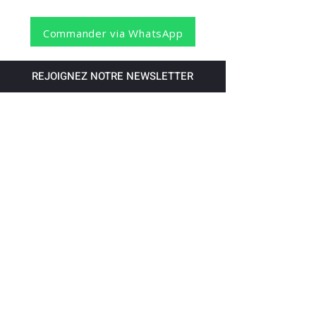
Commander via WhatsApp
REJOIGNEZ NOTRE NEWSLETTER
S'abonner
Pour recevoir nos dernières nouvelles,
abonnez-vous à votre email.
Paiement accepté via les banques
suivantes