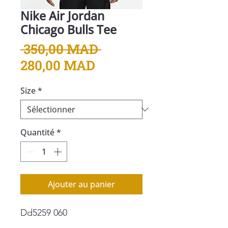
Nike Air Jordan
Chicago Bulls Tee
Prix
 350,00 MAD 
Prix
original
280,00 MAD
promotionnel
Size
*
Quantité
*
Ajouter au panier
Dd5259 060