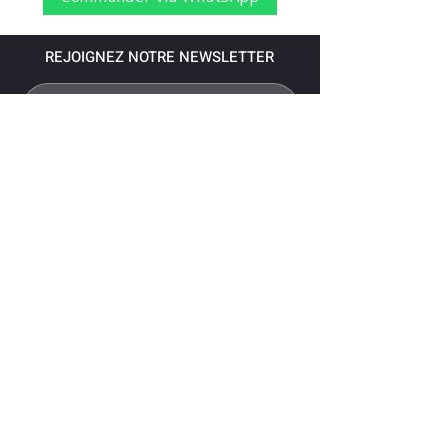
REJOIGNEZ NOTRE NEWSLETTER
S'abonner
Pour recevoir nos dernières nouvelles,
abonnez-vous à votre email.
Paiement accepté via les banques
suivantes