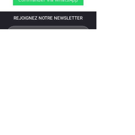
REJOIGNEZ NOTRE NEWSLETTER
S'abonner
Pour recevoir nos dernières nouvelles,
abonnez-vous à votre email.
Paiement accepté via les banques
suivantes