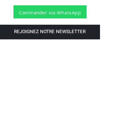
Commander via WhatsApp
REJOIGNEZ NOTRE NEWSLETTER
S'abonner
Pour recevoir nos dernières nouvelles,
abonnez-vous à votre email.
Paiement accepté via les banques
suivantes