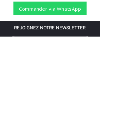
Commander via WhatsApp
REJOIGNEZ NOTRE NEWSLETTER
S'abonner
Pour recevoir nos dernières nouvelles,
abonnez-vous à votre email.
Paiement accepté via les banques
suivantes