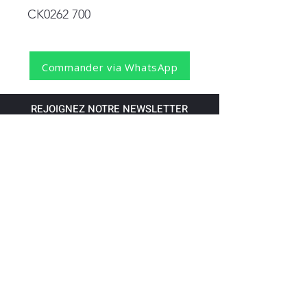
CK0262 700
Commander via WhatsApp
REJOIGNEZ NOTRE NEWSLETTER
S'abonner
Pour recevoir nos dernières nouvelles,
abonnez-vous à votre email.