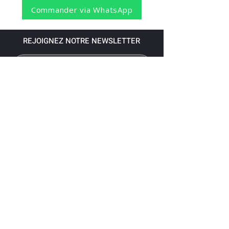
Commander via WhatsApp
REJOIGNEZ NOTRE NEWSLETTER
S'abonner
Pour recevoir nos dernières nouvelles,
abonnez-vous à votre email.
Paiement accepté via les banques
suivantes