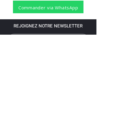
Commander via WhatsApp
REJOIGNEZ NOTRE NEWSLETTER
S'abonner
Pour recevoir nos dernières nouvelles,
abonnez-vous à votre email.
Paiement accepté via les banques
suivantes