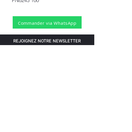
FN6245 100
Commander via WhatsApp
REJOIGNEZ NOTRE NEWSLETTER
S'abonner
Pour recevoir nos dernières nouvelles,
abonnez-vous à votre email.
Paiement accepté via les banques