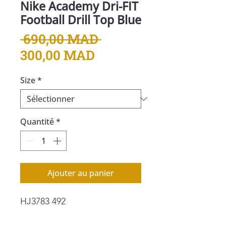
Nike Academy Dri-FIT
Football Drill Top Blue
Prix
 690,00 MAD 
Prix
original
300,00 MAD
promotionnel
Size
*
Quantité
*
Ajouter au panier
HJ3783 492