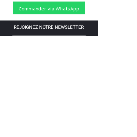
Commander via WhatsApp
REJOIGNEZ NOTRE NEWSLETTER
S'abonner
Pour recevoir nos dernières nouvelles,
abonnez-vous à votre email.
Paiement accepté via les banques
suivantes