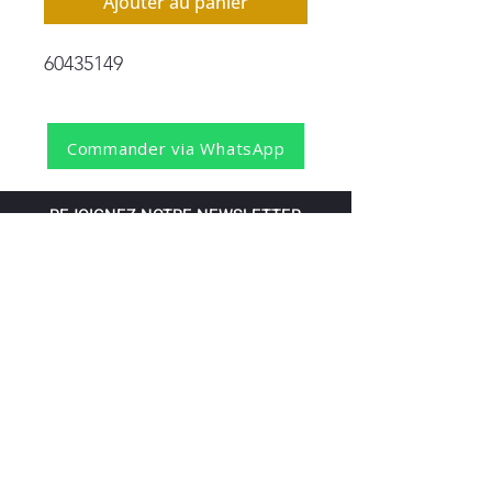
Ajouter au panier
60435149
Commander via WhatsApp
REJOIGNEZ NOTRE NEWSLETTER
S'abonner
Pour recevoir nos dernières nouvelles,
abonnez-vous à votre email.