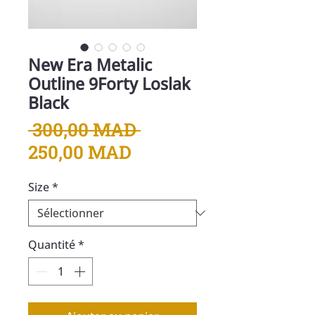
New Era Metalic
Outline 9Forty Loslak
Black
Prix
 300,00 MAD 
Prix
original
250,00 MAD
promotionnel
Size
*
Quantité
*