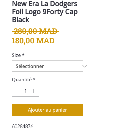
New Era La Dodgers
Foil Logo 9Forty Cap
Black
Prix
 280,00 MAD 
Prix
original
180,00 MAD
promotionnel
Size
*
Quantité
*
Ajouter au panier
60284876