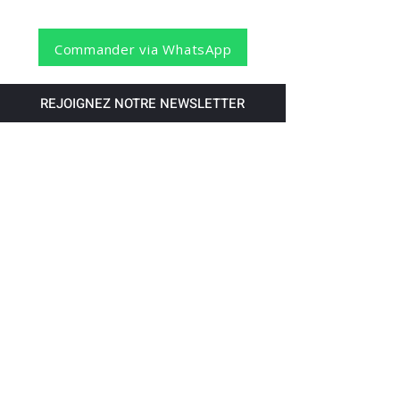
Commander via WhatsApp
REJOIGNEZ NOTRE NEWSLETTER
S'abonner
Pour recevoir nos dernières nouvelles,
abonnez-vous à votre email.
Paiement accepté via les banques
suivantes