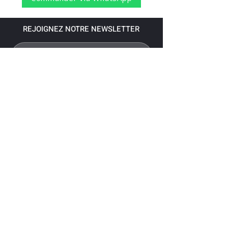
REJOIGNEZ NOTRE NEWSLETTER
S'abonner
Pour recevoir nos dernières nouvelles,
abonnez-vous à votre email.
Paiement accepté via les banques
suivantes