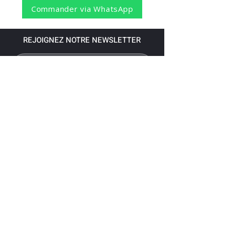
Commander via WhatsApp
REJOIGNEZ NOTRE NEWSLETTER
S'abonner
Pour recevoir nos dernières nouvelles,
abonnez-vous à votre email.
Paiement accepté via les banques
suivantes