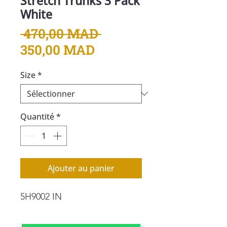
Stretch Trunks 3 Pack
White
Prix
 470,00 MAD 
Prix
original
350,00 MAD
promotionnel
Size
*
Quantité
*
Ajouter au panier
5H9002 IN