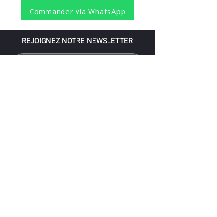
Commander via WhatsApp
REJOIGNEZ NOTRE NEWSLETTER
S'abonner
Pour recevoir nos dernières nouvelles,
abonnez-vous à votre email.
Paiement accepté via les banques
suivantes